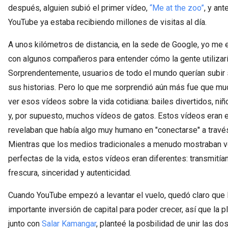
después, alguien subió el primer vídeo,
“Me at the zoo”
, y ant
YouTube ya estaba recibiendo millones de visitas al día.
A unos kilómetros de distancia, en la sede de Google, yo me e
con algunos compañeros para entender cómo la gente utilizaría
Sorprendentemente, usuarios de todo el mundo querían subir 
sus historias. Pero lo que me sorprendió aún más fue que mu
ver esos vídeos sobre la vida cotidiana: bailes divertidos, n
y, por supuesto, muchos vídeos de gatos. Estos vídeos eran 
revelaban que había algo muy humano en "conectarse" a través
Mientras que los medios tradicionales a menudo mostraban v
perfectas de la vida, estos vídeos eran diferentes: transmití
frescura, sinceridad y autenticidad.
Cuando YouTube empezó a levantar el vuelo, quedó claro que 
importante inversión de capital para poder crecer, así que la p
junto con
Salar Kamangar
, planteé la posbilidad de unir las do