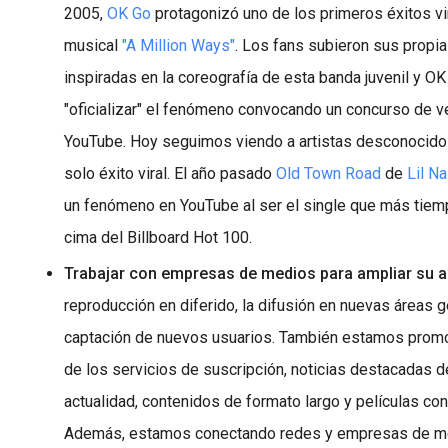
2005,
OK Go
protagonizó uno de los primeros éxitos vi
musical
"A Million Ways"
. Los fans subieron sus propi
inspiradas en la coreografía de esta banda juvenil y O
"oficializar" el fenómeno convocando un concurso de v
YouTube. Hoy seguimos viendo a artistas desconocidos
solo éxito viral. El año pasado
Old Town Road
de
Lil N
un fenómeno en YouTube al ser el single que más tiem
cima del Billboard Hot 100.
Trabajar con empresas de medios para ampliar su a
reproducción en diferido, la difusión en nuevas áreas g
captación de nuevos usuarios. También estamos promo
de los servicios de suscripción, noticias destacadas d
actualidad, contenidos de formato largo y películas con t
Además, estamos conectando redes y empresas de m