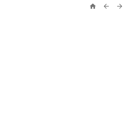


