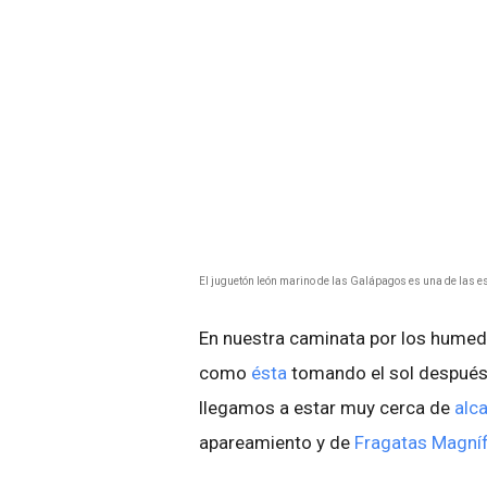
El juguetón león marino de las Galápagos es una de las e
En nuestra caminata por los humed
como
ésta
tomando el sol después 
llegamos a estar muy cerca de
alc
apareamiento y de
Fragatas Magníf