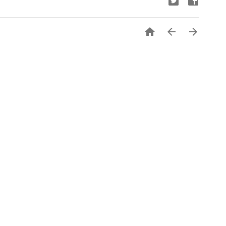


